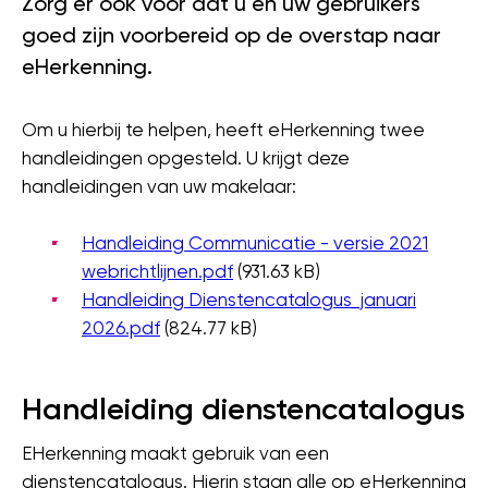
Zorg er ook voor dat u en uw gebruikers
goed zijn voorbereid op de overstap naar
eHerkenning.
Om u hierbij te helpen, heeft eHerkenning twee
handleidingen opgesteld. U krijgt deze
handleidingen van uw makelaar:
Document
Handleiding Communicatie - versie 2021
webrichtlijnen.pdf
(931.63 kB)
Document
Handleiding Dienstencatalogus_januari
2026.pdf
(824.77 kB)
Handleiding dienstencatalogus
EHerkenning maakt gebruik van een
dienstencatalogus. Hierin staan alle op eHerkenning