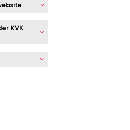
website
der KVK