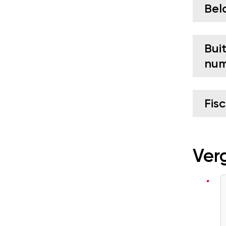
Bel
Bui
nu
Fis
Verg