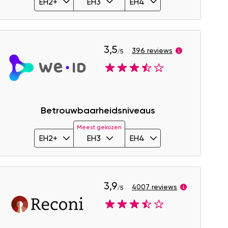
EH2+
EH3
EH4
3,5
396 reviews
/5
Image
Betrouwbaarheidsniveaus
Meest gekozen
EH2+
EH3
EH4
3,9
4007 reviews
/5
Image