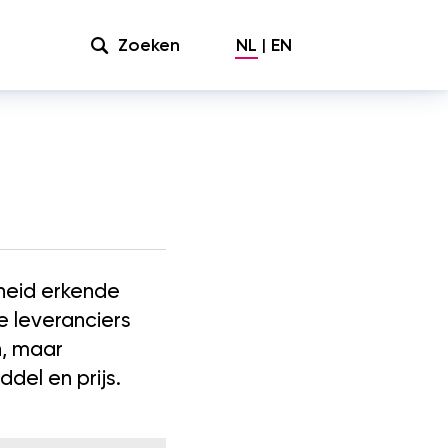
Zoeken
NL
EN
rheid erkende
e leveranciers
n, maar
del en prijs.