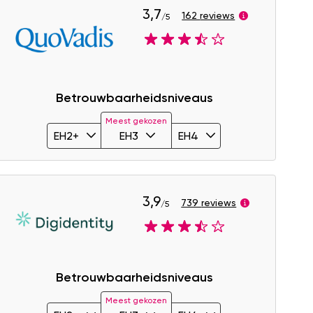
3,7
162 reviews
/5
Image
Betrouwbaarheidsniveaus
Meest gekozen
EH2+
EH3
EH4
3,9
739 reviews
/5
Image
Betrouwbaarheidsniveaus
Meest gekozen