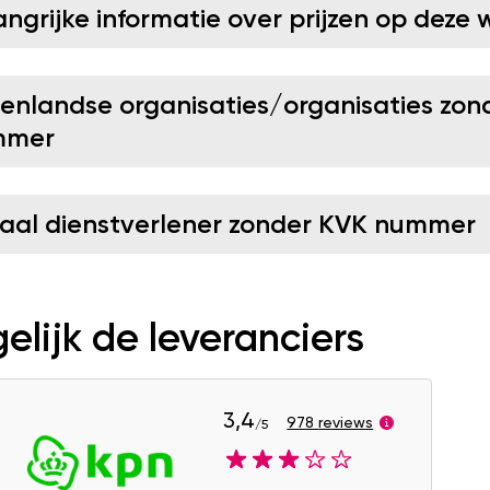
angrijke informatie over prijzen op deze 
tenlandse organisaties/organisaties zon
mmer
caal dienstverlener zonder KVK nummer
elijk de leveranciers
3,4
978 reviews
/5
Image