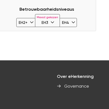
Betrouwbaarheidsniveaus
Meest gekozen
EH2+
EH3
EH4
Over eHerkenning
Governance