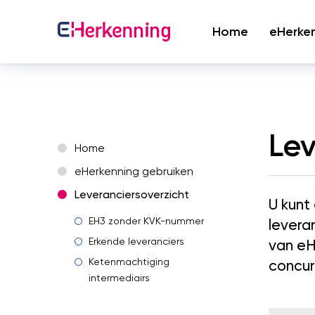
Home
eHerken
Hulp en contact
Overslaan
en
naar
Lev
de
Home
inhoud
gaan
eHerkenning gebruiken
Leveranciersoverzicht
U kunt
EH3 zonder KVK-nummer
levera
Erkende leveranciers
van eH
Ketenmachtiging
concur
intermediairs